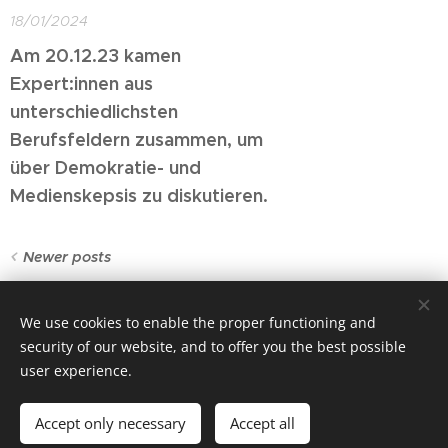
18/01/2024
Am 20.12.23 kamen
Expert:innen aus
unterschiedlichsten
Berufsfeldern zusammen, um
über Demokratie- und
Medienskepsis zu diskutieren.
Newer posts
We use cookies to enable the proper functioning and
© 2025 Plattform Wissenschaftskommunikation - Verein Social
security of our website, and to offer you the best possible
user experience.
Innovation Wien (SIW)
Sachsenplatz 4-6, 1200 Wien, ZVR-Zahl: 982787773
Accept only necessary
Accept all
Cookies